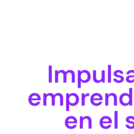
Impuls
emprende
en el 