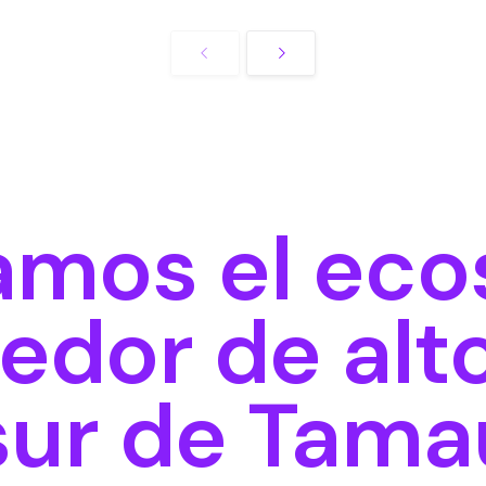
amos el eco
dor de alt
sur de Tama